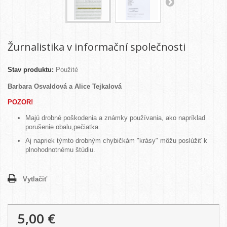
Žurnalistika v informační společnosti
Stav produktu:
Použité
Barbara Osvaldová a Alice Tejkalová
POZOR!
Majú drobné poškodenia a známky používania, ako napríklad
porušenie obalu,pečiatka.
Aj napriek týmto drobným chybičkám "krásy" môžu poslúžiť k
plnohodnotnému štúdiu.
Vytlačiť
5,00 €