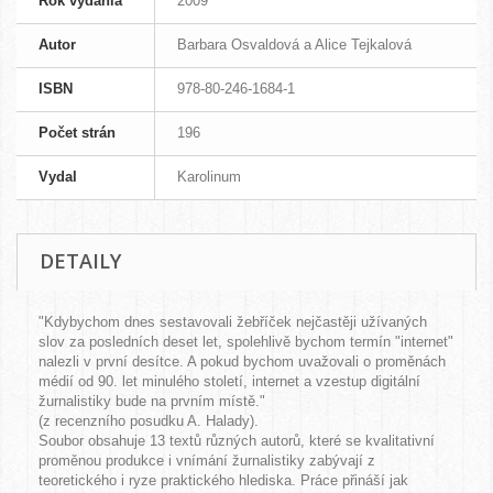
Rok vydania
2009
Autor
Barbara Osvaldová a Alice Tejkalová
ISBN
978-80-246-1684-1
Počet strán
196
Vydal
Karolinum
DETAILY
"Kdybychom dnes sestavovali žebříček nejčastěji užívaných
slov za posledních deset let, spolehlivě bychom termín "internet"
nalezli v první desítce. A pokud bychom uvažovali o proměnách
médií od 90. let minulého století, internet a vzestup digitální
žurnalistiky bude na prvním místě."
(z recenzního posudku A. Halady).
Soubor obsahuje 13 textů různých autorů, které se kvalitativní
proměnou produkce i vnímání žurnalistiky zabývají z
teoretického i ryze praktického hlediska. Práce přináší jak