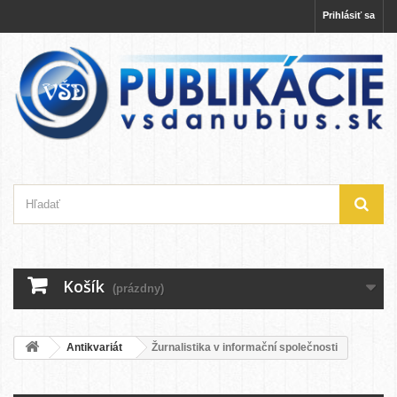
Prihlásiť sa
Košík
(prázdny)
Antikvariát
Žurnalistika v informační společnosti