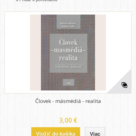
Človek - másmédiá - realita
3,00 €
Vložiť do košíka
Viac