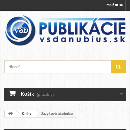
Prihlásiť sa
Košík
(prázdny)
Knihy
Jazykové učebnice