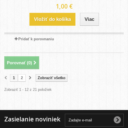
1,00 €
Vložiť do košíka
Viac
Pridať k porovnaniu
Porovnať (
0
)
1
2
Zobraziť všetko
Zobraziť 1 - 12 z 21 položiek
Zasielanie noviniek