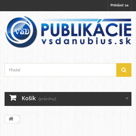
Prihlásiť sa
Košík
(prázdny)