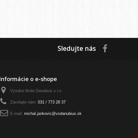
Sledujte nás
Informácie o e-shope
Vysoká škola Danubius s.r.o.
Zavolajte nám:
031 / 773 28 37
E-mail:
michal.jankovic@vsdanubius.sk