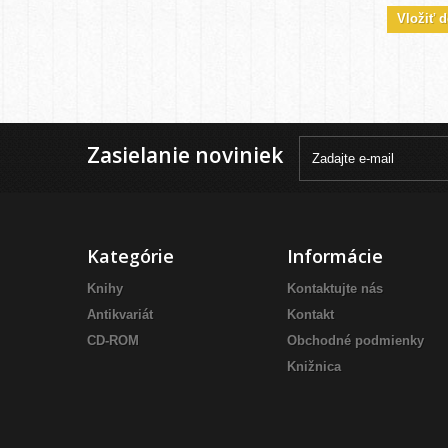
Vložiť d
Zasielanie noviniek
Kategórie
Informácie
Knihy
Kontaktujte nás
Antikvariát
Kontakt
CD-ROM
Obchodné podmienky
Knižnica