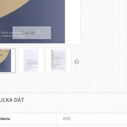
Zväčšiť
UĽKA DÁT
ydania
2015