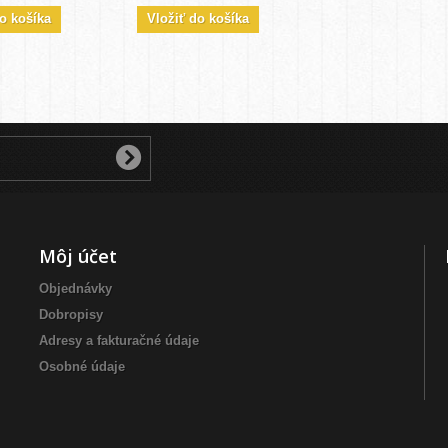
o košíka
Vložiť do košíka
Môj účet
Objednávky
Dobropisy
Adresy a fakturačné údaje
Osobné údaje