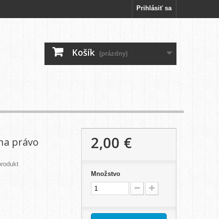
Prihlásiť sa
Košík
(prázdny)
2,00 €
 na právo
rodukt
Množstvo