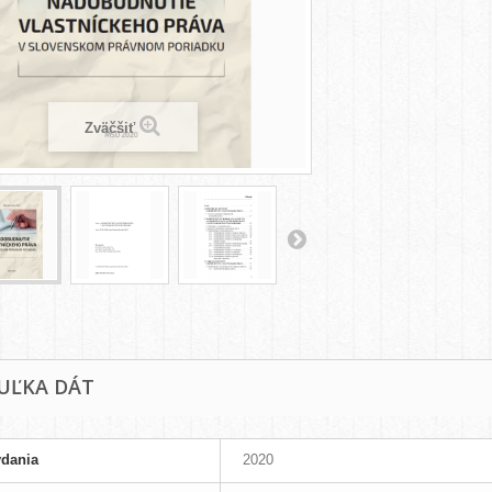
Zväčšiť
UĽKA DÁT
ydania
2020