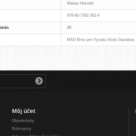
Marian Horváth
978-80-7392-362-4
strán
88
MSD Brno pre Vysokú školu Danubius
Môj účet
Objednávky
Dobropisy