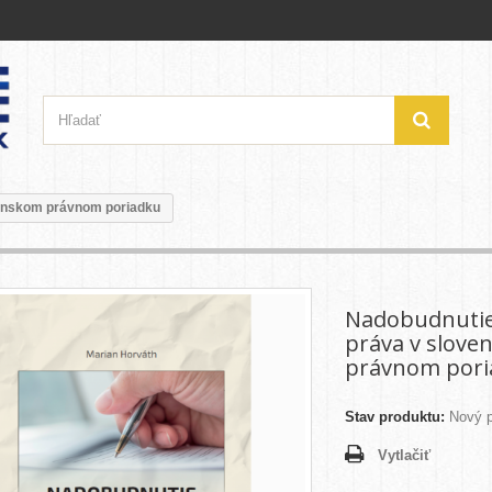
venskom právnom poriadku
Nadobudnutie
práva v slov
právnom pori
Stav produktu:
Nový p
Vytlačiť