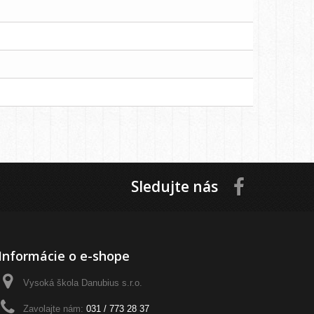
Sledujte nás
Informácie o e-shope
Vysoká škola Danubius s.r.o.
Zavolajte nám:
031 / 773 28 37