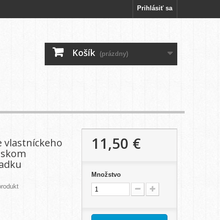
Prihlásiť sa
Košík
(prázdny)
11,50 €
 vlastníckeho
enskom
adku
Množstvo
rodukt