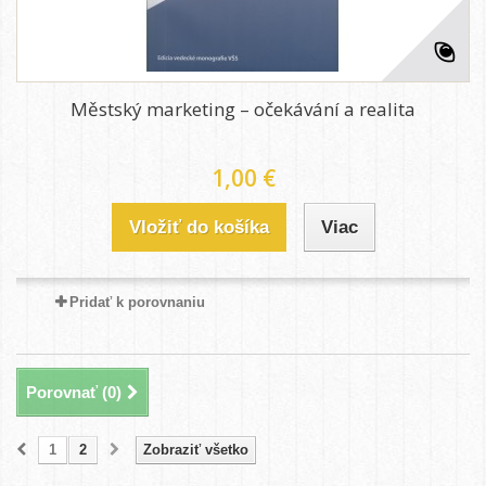
Městský marketing – očekávání a realita
1,00 €
Vložiť do košíka
Viac
Pridať k porovnaniu
Porovnať (
0
)
1
2
Zobraziť všetko